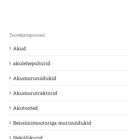
Tootekategooriad
Akud
akulehepuhurid
Akumuruniidukid
Akumurutraktorid
Akutooted
Bensiinimootoriga muruniidukid
Hekilõikurid