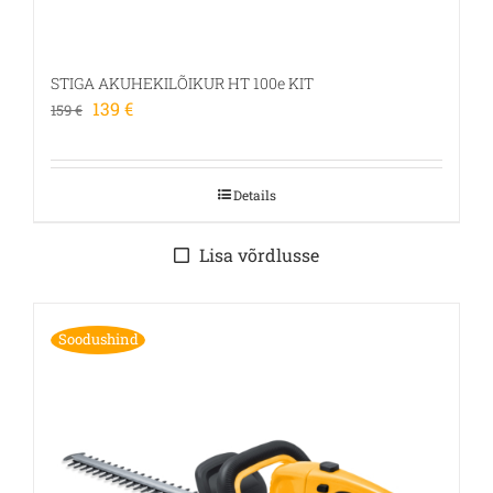
STIGA AKUHEKILÕIKUR HT 100e KIT
Algne
Praegune
139
€
159
€
hind
hind
oli:
on:
159 €.
139 €.
Details
Lisa võrdlusse
Soodushind