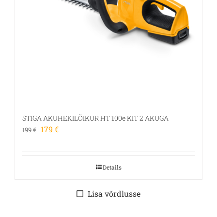
STIGA AKUHEKILÕIKUR HT 100e KIT 2 AKUGA
Algne
Praegune
179
€
199
€
hind
hind
oli:
on:
199 €.
179 €.
Details
Lisa võrdlusse