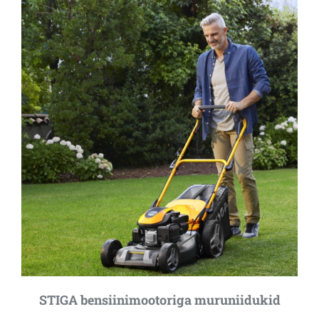
STIGA bensiinimootoriga muruniidukid