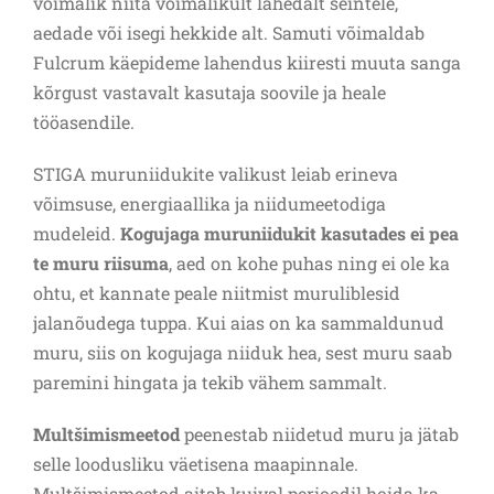
võimalik niita võimalikult lähedalt seintele,
aedade või isegi hekkide alt. Samuti võimaldab
Fulcrum käepideme lahendus kiiresti muuta sanga
kõrgust vastavalt kasutaja soovile ja heale
tööasendile.
STIGA muruniidukite valikust leiab erineva
võimsuse, energiaallika ja niidumeetodiga
mudeleid.
Kogujaga muruniidukit kasutades ei pea
te muru riisuma
, aed on kohe puhas ning ei ole ka
ohtu, et kannate peale niitmist muruliblesid
jalanõudega tuppa. Kui aias on ka sammaldunud
muru, siis on kogujaga niiduk hea, sest muru saab
paremini hingata ja tekib vähem sammalt.
Multšimismeetod
peenestab niidetud muru ja jätab
selle loodusliku väetisena maapinnale.
Multšimismeetod aitab kuival perioodil hoida ka