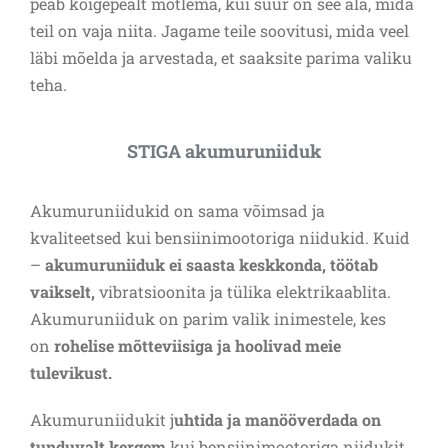
peab kõigepealt mõtlema, kui suur on see ala, mida
teil on vaja niita. Jagame teile soovitusi, mida veel
läbi mõelda ja arvestada, et saaksite parima valiku
teha.
STIGA akumuruniiduk
Akumuruniidukid on sama võimsad ja
kvaliteetsed kui bensiinimootoriga niidukid. Kuid
–
akumuruniiduk ei saasta keskkonda, töötab
vaikselt,
vibratsioonita ja tülika elektrikaablita.
Akumuruniiduk on parim valik inimestele, kes
on
rohelise mõtteviisiga ja hoolivad meie
tulevikust.
Akumuruniidukit j
uhtida ja manööverdada on
tunduvalt kergem
kui bensiinimootoriga niidukit.