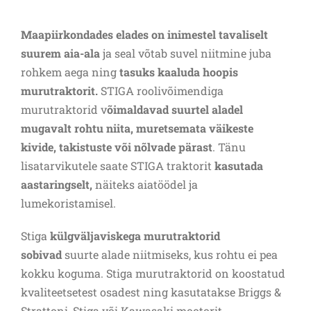
Maapiirkondades elades on inimestel tavaliselt
suurem aia-ala
ja seal võtab suvel niitmine juba
rohkem aega ning
tasuks kaaluda hoopis
murutraktorit.
STIGA roolivõimendiga
murutraktorid v
õimaldavad suurtel aladel
mugavalt rohtu niita, muretsemata väikeste
kivide, takistuste või nõlvade pärast
. Tänu
lisatarvikutele saate STIGA traktorit
kasutada
aastaringselt,
näiteks aiatöödel ja
lumekoristamisel.
Stiga
külgväljaviskega murutraktorid
sobivad
suurte alade niitmiseks, kus rohtu ei pea
kokku koguma. Stiga murutraktorid on koostatud
kvaliteetsetest osadest ning kasutatakse Briggs &
Strattoni, Stiga või Kawasaki mootorit.