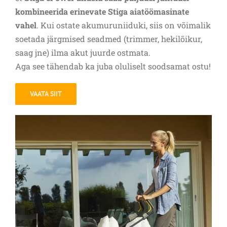
kombineerida erinevate Stiga aiatöömasinate
vahel
. Kui ostate akumuruniiduki, siis on võimalik
soetada järgmised seadmed (trimmer, hekilõikur,
saag jne) ilma akut juurde ostmata.
Aga see tähendab ka juba oluliselt soodsamat ostu!
VAATA SIIT