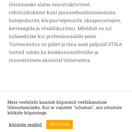
töötamiseks alates murutraktoritest,
robotniidukitest kuni pinnasehooldusmasinate,
lumepuhurite, kõrgsurvepesurite, oksapurustajate,
kettsaagide ja võsalõikuriteni. Mõeldud on nii
hobiaednike kui professionaalide peale.
Tootearendus on pidev ja täna saab paljusid STIGA
tooteid valida ka keskkonnasõbralike ja
innovatiivsete akutoitel töötavatena.
Meie veebileht kasutab küpsiseid veebikasutuse
lihtsustamiseks. Kui te vajutate "nõustun", siis nõustute
Telef:
+372 67 22 120
e-kiri:
info@loodusinvest.ee
© Copyright 2023 |
kõikide küpsistega.
AS LOODUS INVEST | All Rights Reserved
PRIVAATSUSPOLIITIKA
küpsiste seaded
NÕUSTUN
KÜPSISED