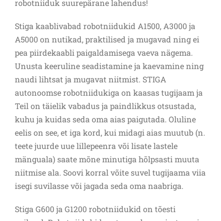
robotniiduk suurepärane lahendus!
Stiga kaablivabad robotniidukid A1500, A3000 ja
A5000 on nutikad, praktilised ja mugavad ning ei
pea piirdekaabli paigaldamisega vaeva nägema.
Unusta keeruline seadistamine ja kaevamine ning
naudi lihtsat ja mugavat niitmist. STIGA
autonoomse robotniidukiga on kaasas tugijaam ja
Teil on täielik vabadus ja paindlikkus otsustada,
kuhu ja kuidas seda oma aias paigutada. Oluline
eelis on see, et iga kord, kui midagi aias muutub (n.
teete juurde uue lillepeenra või lisate lastele
mänguala) saate mõne minutiga hõlpsasti muuta
niitmise ala. Soovi korral võite suvel tugijaama viia
isegi suvilasse või jagada seda oma naabriga.
Stiga G600 ja G1200 robotniidukid on tõesti