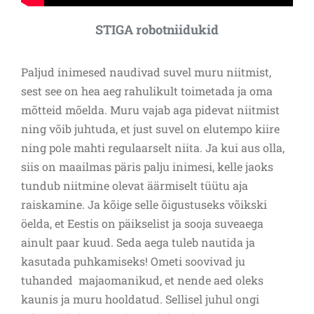
STIGA robotniidukid
Paljud inimesed naudivad suvel muru niitmist,
sest see on hea aeg rahulikult toimetada ja oma
mõtteid mõelda. Muru vajab aga pidevat niitmist
ning võib juhtuda, et just suvel on elutempo kiire
ning pole mahti regulaarselt niita. Ja kui aus olla,
siis on maailmas päris palju inimesi, kelle jaoks
tundub niitmine olevat äärmiselt tüütu aja
raiskamine. Ja kõige selle õigustuseks võikski
öelda, et Eestis on päikselist ja sooja suveaega
ainult paar kuud. Seda aega tuleb nautida ja
kasutada puhkamiseks! Ometi soovivad ju
tuhanded majaomanikud, et nende aed oleks
kaunis ja muru hooldatud. Sellisel juhul ongi