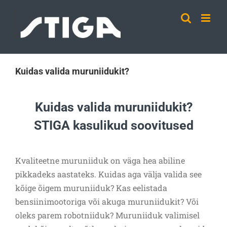
Skip
to
content
Kuidas valida muruniidukit?
Kuidas valida muruniidukit?
STIGA kasulikud soovitused
Kvaliteetne muruniiduk on väga hea abiline
pikkadeks aastateks. Kuidas aga välja valida see
kõige õigem muruniiduk? Kas eelistada
bensiinimootoriga või akuga muruniidukit? Või
oleks parem robotniiduk? Muruniiduk valimisel