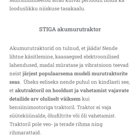
looduslikku niiskuse tasakaalu.
STIGA akumurutraktor
Akumurutraktorid on tulnud, et jääda! Nende
lihtne käsitlemine, kaasaegsed elektroonilised
lahendused, madal müratase ja vibratsioon teevad
neist
järjest populaarsema mudeli murutraktorite
seas
. Üheks eeliseks nende puhul on kindlasti see,
et
akutraktoril on hooldust ja vahetamist vajavate
detailide arv oluliselt väiksem
kui
bensiinimootoriga traktoril. Traktor ei vaja
süüteküünalde, õhufiltrite või õli vahetamist.
Traktoril pole veo- ja terade rihma ning
rihmarattaid.