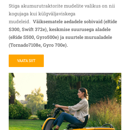
Stiga akumurutraktorite mudelite valikus on nii
kogujaga kui külgväljaviskega
mudeleid.
Väiksematele aedadele sobivaid (eRide
S300, Swift 372e), keskmise suurusega aladele
(eRide S500, Gyro500e) ja suurtele murualadele
(Tornado7108e, Gyro 700e).
VAATA SIIT