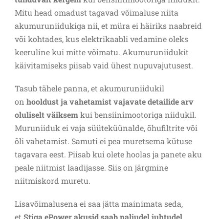
Mitu head omadust tagavad võimaluse niita
akumuruniidukiga nii, et müra ei häiriks naabreid
või kohtades, kus elektrikaabli vedamine oleks
keeruline kui mitte võimatu. Akumuruniidukit
käivitamiseks piisab vaid ühest nupuvajutusest.
Tasub tähele panna, et akumuruniidukil
on
hooldust ja vahetamist vajavate detailide arv
oluliselt väiksem
kui bensiinimootoriga niidukil.
Muruniiduk ei vaja süüteküünalde, õhufiltrite või
õli vahetamist. Samuti ei pea muretsema kütuse
tagavara eest. Piisab kui olete hoolas ja panete aku
peale niitmist laadijasse. Siis on järgmine
niitmiskord muretu.
Lisavõimalusena ei saa jätta mainimata seda,
et
Stiga ePower akusid saab paljudel juhtudel