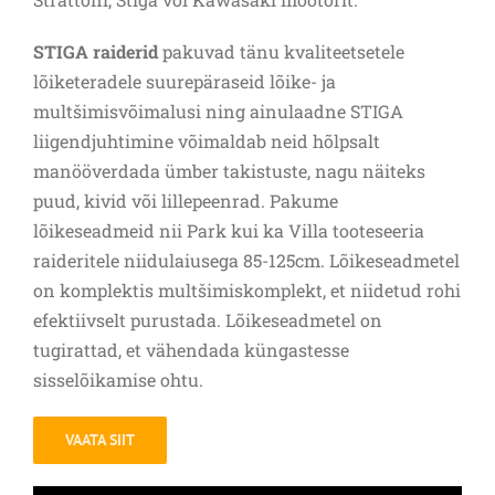
STIGA raiderid
pakuvad tänu kvaliteetsetele
lõiketeradele suurepäraseid lõike- ja
multšimisvõimalusi ning ainulaadne STIGA
liigendjuhtimine võimaldab neid hõlpsalt
manööverdada ümber takistuste, nagu näiteks
puud, kivid või lillepeenrad. Pakume
lõikeseadmeid nii Park kui ka Villa tooteseeria
raideritele niidulaiusega 85-125cm. Lõikeseadmetel
on komplektis multšimiskomplekt, et niidetud rohi
efektiivselt purustada. Lõikeseadmetel on
tugirattad, et vähendada küngastesse
sisselõikamise ohtu.
VAATA SIIT