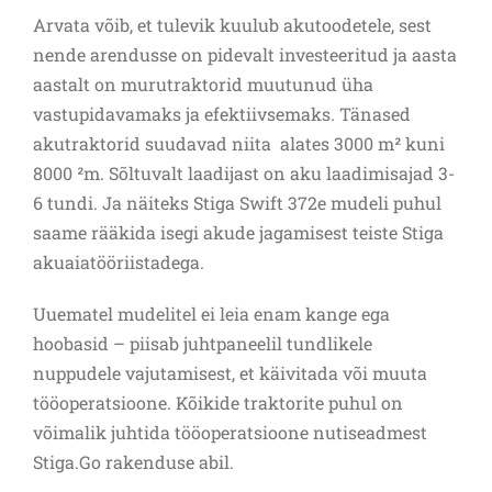
Arvata võib, et tulevik kuulub akutoodetele, sest
nende arendusse on pidevalt investeeritud ja aasta
aastalt on murutraktorid muutunud üha
vastupidavamaks ja efektiivsemaks. Tänased
akutraktorid suudavad niita alates 3000 m² kuni
8000 ²m. Sõltuvalt laadijast on aku laadimisajad 3-
6 tundi. Ja näiteks Stiga Swift 372e mudeli puhul
saame rääkida isegi akude jagamisest teiste Stiga
akuaiatööriistadega.
Uuematel mudelitel ei leia enam kange ega
hoobasid – piisab juhtpaneelil tundlikele
nuppudele vajutamisest, et käivitada või muuta
tööoperatsioone. Kõikide traktorite puhul on
võimalik juhtida tööoperatsioone nutiseadmest
Stiga.Go rakenduse abil.