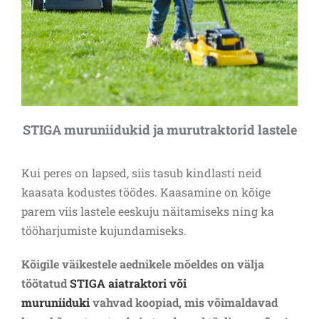
STIGA muruniidukid ja murutraktorid lastele
Kui peres on lapsed, siis tasub kindlasti neid
kaasata kodustes töödes. Kaasamine on kõige
parem viis lastele eeskuju näitamiseks ning ka
tööharjumiste kujundamiseks.
Kõigile väikestele aednikele mõeldes on välja
töötatud
STIGA aiatraktori või
muruniiduki
vahvad koopiad, mis võimaldavad