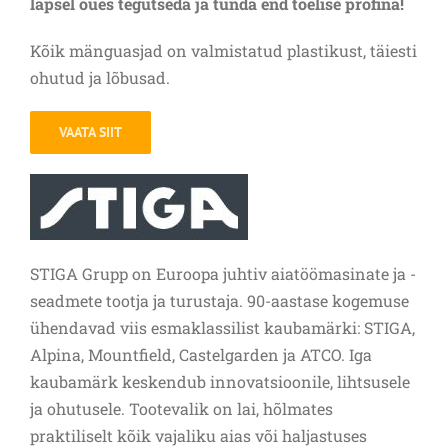
lapsel õues tegutseda ja tunda end tõelise profina!
Kõik mänguasjad on valmistatud plastikust, täiesti
ohutud ja lõbusad.
VAATA SIIT
STIGA Grupp on Euroopa juhtiv aiatöömasinate ja -
seadmete tootja ja turustaja. 90-aastase kogemuse
ühendavad viis esmaklassilist kaubamärki: STIGA,
Alpina, Mountfield, Castelgarden ja ATCO. Iga
kaubamärk keskendub innovatsioonile, lihtsusele
ja ohutusele. Tootevalik on lai, hõlmates
praktiliselt kõik vajaliku aias või haljastuses