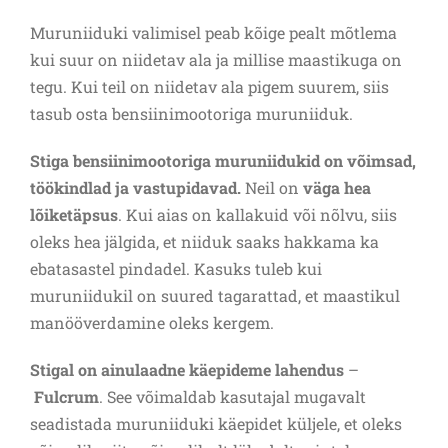
Muruniiduki valimisel peab kõige pealt mõtlema
kui suur on niidetav ala ja millise maastikuga on
tegu. Kui teil on niidetav ala pigem suurem, siis
tasub osta bensiinimootoriga muruniiduk.
Stiga bensiinimootoriga muruniidukid on võimsad,
töökindlad ja vastupidavad.
Neil on
väga hea
lõiketäpsus
. Kui aias on kallakuid või nõlvu, siis
oleks hea jälgida, et niiduk saaks hakkama ka
ebatasastel pindadel. Kasuks tuleb kui
muruniidukil on suured tagarattad, et maastikul
manööverdamine oleks kergem.
Stigal on ainulaadne käepideme lahendus
–
Fulcrum
. See võimaldab kasutajal mugavalt
seadistada muruniiduki käepidet küljele, et oleks