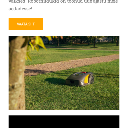
vaiksed. Robotniidukid on toonud uue ajastu meie
aedadesse!
VAATA SIIT