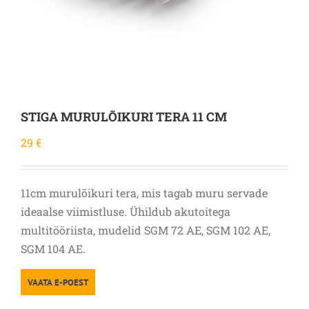
STIGA MURULÕIKURI TERA 11 CM
29
€
11cm murulõikuri tera, mis tagab muru servade
ideaalse viimistluse. Ühildub akutoitega
multitööriista, mudelid SGM 72 AE, SGM 102 AE,
SGM 104 AE.
VAATA E-POEST