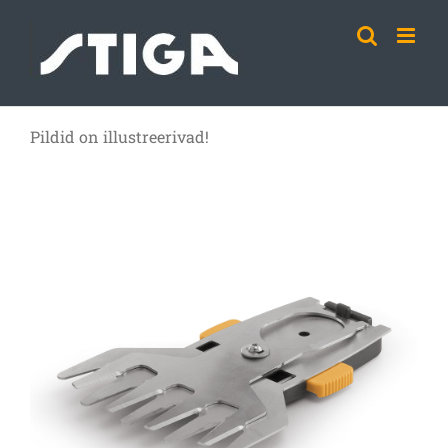
Skip
to
content
Pildid on illustreerivad!