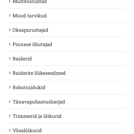
Multitööriistad
Muud tarvikud
Oksapurustajad
Pinnase õhutajad
Raiderid
Raiderite lõikeseadmed
Robotniidukid
Tänavapuhastusharjad
Trimmerid ja lõikurid
Võsalõikurid