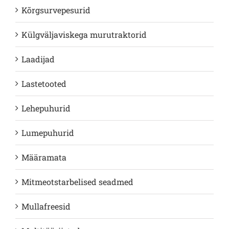
Kõrgsurvepesurid
Külgväljaviskega murutraktorid
Laadijad
Lastetooted
Lehepuhurid
Lumepuhurid
Määramata
Mitmeotstarbelised seadmed
Mullafreesid