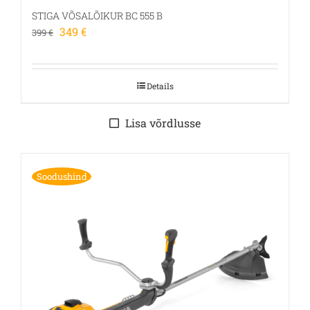
STIGA VÕSALÕIKUR BC 555 B
Algne
Praegune
349
€
399
€
hind
hind
oli:
on:
399 €.
349 €.
Details
Lisa võrdlusse
Soodushind