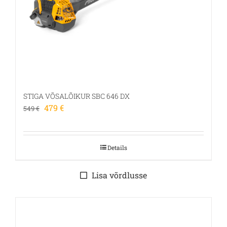
STIGA VÕSALÕIKUR SBC 646 DX
Algne
Praegune
479
€
549
€
hind
hind
oli:
on:
549 €.
479 €.
Details
Lisa võrdlusse