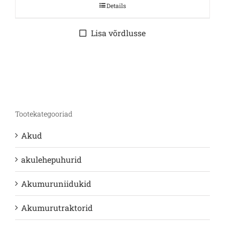
Details
Lisa võrdlusse
Tootekategooriad
Akud
akulehepuhurid
Akumuruniidukid
Akumurutraktorid