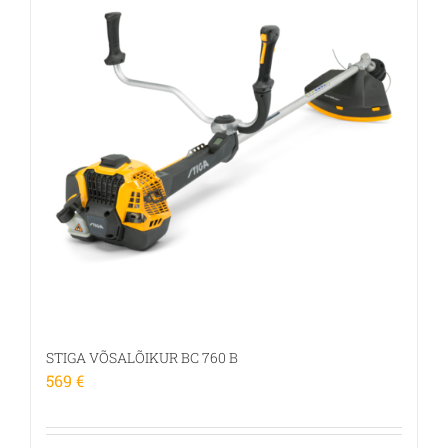
STIGA VÕSALÕIKUR BC 760 B
569
€