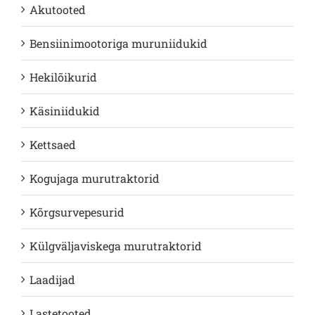
Akutooted
Bensiinimootoriga muruniidukid
Hekilõikurid
Käsiniidukid
Kettsaed
Kogujaga murutraktorid
Kõrgsurvepesurid
Külgväljaviskega murutraktorid
Laadijad
Lastetooted