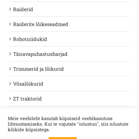
Raiderid
Raiderite lõikeseadmed
Robotniidukid
Tänavapuhastusharjad
Trimmerid ja lõikurid
Võsalõikurid
ZT traktorid
Meie veebileht kasutab küpsiseid veebikasutuse
lihtsustamiseks. Kui te vajutate "nõustun", siis nõustute
Telef:
+372 67 22 120
e-kiri:
info@loodusinvest.ee
© Copyright 2023 |
kõikide küpsistega.
AS LOODUS INVEST | All Rights Reserved