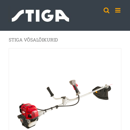
Skip
to
content
STIGA VÕSALÕIKURID