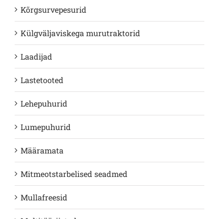
Kõrgsurvepesurid
Külgväljaviskega murutraktorid
Laadijad
Lastetooted
Lehepuhurid
Lumepuhurid
Määramata
Mitmeotstarbelised seadmed
Mullafreesid