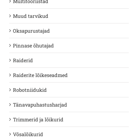
Multitööriistad
Muud tarvikud
Oksapurustajad
Pinnase õhutajad
Raiderid
Raiderite lõikeseadmed
Robotniidukid
Tänavapuhastusharjad
Trimmerid ja lõikurid
Võsalõikurid