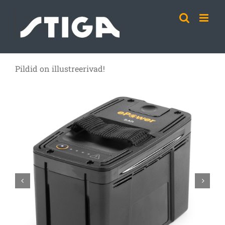
Skip
to
content
Pildid on illustreerivad!