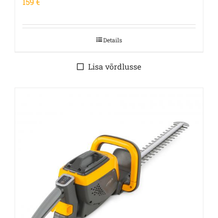
159
€
Details
Lisa võrdlusse