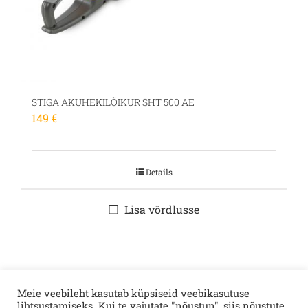
STIGA AKUHEKILÕIKUR SHT 500 AE
149
€
Details
Lisa võrdlusse
Meie veebileht kasutab küpsiseid veebikasutuse
lihtsustamiseks. Kui te vajutate "nõustun", siis nõustute