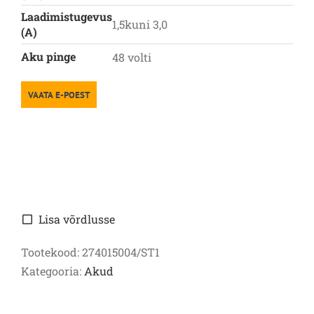
Laadimistugevus
1,5kuni 3,0
(A)
Aku pinge
48 volti
VAATA E-POEST
Lisa võrdlusse
Tootekood:
274015004/ST1
Kategooria:
Akud