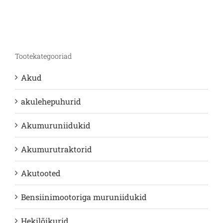
Tootekategooriad
Akud
akulehepuhurid
Akumuruniidukid
Akumurutraktorid
Akutooted
Bensiinimootoriga muruniidukid
Hekilõikurid